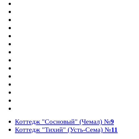
Коттедж "Сосновый" (Чемал)
№
9
Коттедж "Тихий" (Усть-Сема)
№
11